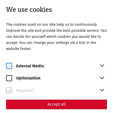
Open from 09:00
EN
We use cookies
The cookies used on our site help us to continuously
improve the site and provide the best possible service. You
can decide for yourself which cookies you would like to
accept. You can change your settings via a link in the
Home
Contact
Newsletter
website footer.
Newsletter
External Media
Abonnieren Sie unseren
Newsletter
Optimization
Alle Neuigkeiten aus der Römerstadt! Informationen zu
Required
Veranstaltungen, Aktionen und wissenschaftlichen
Meldungen – bequem und aus erster Hand!
Accept all