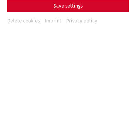
Save settings
Delete cookies
Imprint
Privacy policy
Durch Ihre Einsendung erklären Sie sich einverstanden,
dass Ihre Daten zu Werbezwecken von den Betrieben
der Unternehmensgruppe der
NÖ Kulturwirtschaft
GesmbH
, insbesondere zur Zusendung von
Informationen per E-Mail, verwendet werden. Diese
Einwilligung kann jederzeit per E-Mail an
datenverwaltung@carnuntum.at
oder auf andere Art