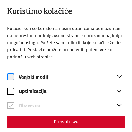
Otvori iz 08:00
HR
Koristimo kolačiće
Kolačići koji se koriste na našim stranicama pomažu nam
da neprestano poboljšavamo stranice i pružamo najbolju
moguću uslugu. Možete sami odlučiti koje kolačiće želite
prihvatiti. Postavke možete promijeniti putem veze u
Home
Kontakt
Newsletter
podnožju web stranice.
Newsletter
Vanjski mediji
Abonnieren Sie unseren
Newsletter
Optimizacija
Alle Neuigkeiten aus der Römerstadt! Informationen zu
Obavezno
Veranstaltungen, Aktionen und wissenschaftlichen
Meldungen – bequem und aus erster Hand!
Prihvati sve