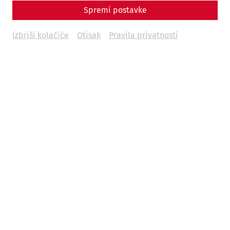
Spremi postavke
Izbriši kolačiće
Otisak
Pravila privatnosti
Durch Ihre Einsendung erklären Sie sich einverstanden,
dass Ihre Daten zu Werbezwecken von den Betrieben
der Unternehmensgruppe der
NÖ Kulturwirtschaft
GesmbH
, insbesondere zur Zusendung von
Informationen per E-Mail, verwendet werden. Diese
Einwilligung kann jederzeit per E-Mail an
datenverwaltung@carnuntum.at
oder auf andere Art