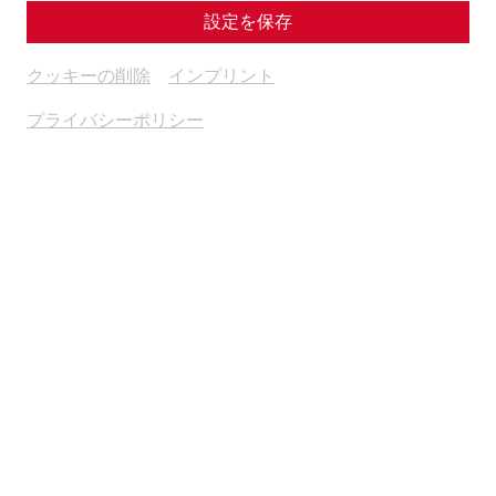
設定を保存
クッキーの削除
インプリント
プライバシーポリシー
Durch Ihre Einsendung erklären Sie sich einverstanden,
dass Ihre Daten zu Werbezwecken von den Betrieben
der Unternehmensgruppe der
NÖ Kulturwirtschaft
GesmbH
, insbesondere zur Zusendung von
Informationen per E-Mail, verwendet werden. Diese
Einwilligung kann jederzeit per E-Mail an
datenverwaltung@carnuntum.at
oder auf andere Art