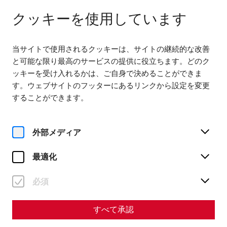
다음까지 열려 있습니다. 18:00
JA
クッキーを使用しています
当サイトで使用されるクッキーは、サイトの継続的な改善
と可能な限り最高のサービスの提供に役立ちます。どのク
ッキーを受け入れるかは、ご自身で決めることができま
す。ウェブサイトのフッターにあるリンクから設定を変更
Home
Contact
Newsletter
することができます。
Newsletter
外部メディア
Abonnieren Sie unseren
Newsletter
最適化
Alle Neuigkeiten aus der Römerstadt! Informationen zu
必須
Veranstaltungen, Aktionen und wissenschaftlichen
Meldungen – bequem und aus erster Hand!
すべて承認