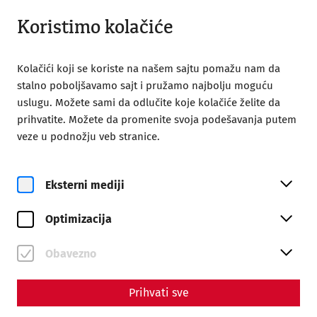
Otvoreno od 09:00
SR
Koristimo kolačiće
Kolačići koji se koriste na našem sajtu pomažu nam da
stalno poboljšavamo sajt i pružamo najbolju moguću
uslugu. Možete sami da odlučite koje kolačiće želite da
prihvatite. Možete da promenite svoja podešavanja putem
Home
Kontakt
Newsletter
veze u podnožju veb stranice.
Newsletter
Eksterni mediji
Abonnieren Sie unseren
Newsletter
Optimizacija
Alle Neuigkeiten aus der Römerstadt! Informationen zu
Obavezno
Veranstaltungen, Aktionen und wissenschaftlichen
Meldungen – bequem und aus erster Hand!
Prihvati sve