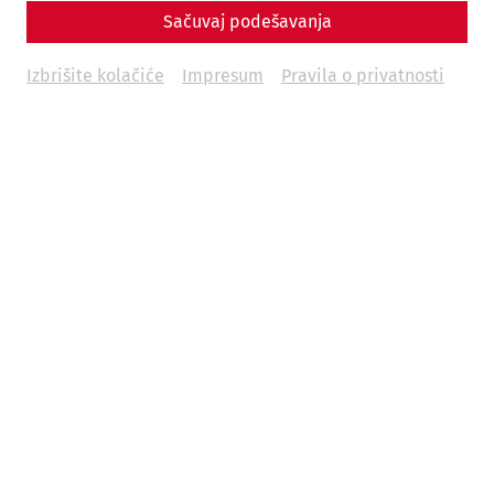
Sačuvaj podešavanja
Izbrišite kolačiće
Impresum
Pravila o privatnosti
Durch Ihre Einsendung erklären Sie sich einverstanden,
dass Ihre Daten zu Werbezwecken von den Betrieben
der Unternehmensgruppe der
NÖ Kulturwirtschaft
GesmbH
, insbesondere zur Zusendung von
Informationen per E-Mail, verwendet werden. Diese
Einwilligung kann jederzeit per E-Mail an
datenverwaltung@carnuntum.at
oder auf andere Art