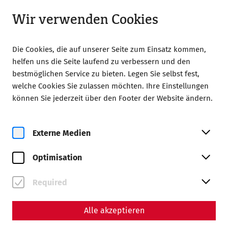
Geöffnet bis 18:00 Uhr
DE
Wir verwenden Cookies
Die Cookies, die auf unserer Seite zum Einsatz kommen,
helfen uns die Seite laufend zu verbessern und den
bestmöglichen Service zu bieten. Legen Sie selbst fest,
welche Cookies Sie zulassen möchten. Ihre Einstellungen
Home
Besuch
Carnuntum App
können Sie jederzeit über den Footer der Website ändern.
Carnuntum App
Externe Medien
Unsichtbares sichtbar machen
Optimisation
Erlebt mit der Carnuntum App erstmals auch jene
Bereiche, die seit tausend Jahren unter der Erde liegen. An
Required
vielen Erlebnispunkten in Carnuntum erscheinen die
antiken Bauten virtuell in eurem Kamerabild. Durch
augmented reality, einer Verschmelzung aus realer und
Alle akzeptieren
digitaler Welt, wird die Vergangenheit erlebbar. Zusätzlich