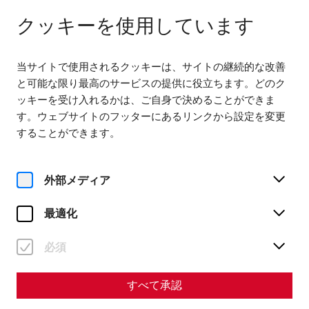
다음에서 열기 09:00
JA
クッキーを使用しています
当サイトで使用されるクッキーは、サイトの継続的な改善
と可能な限り最高のサービスの提供に役立ちます。どのク
ッキーを受け入れるかは、ご自身で決めることができま
す。ウェブサイトのフッターにあるリンクから設定を変更
Home
Roman City of Carnuntum
歴史
することができます。
歴史
外部メディア
カルヌントゥムは、かつてローマ帝国パンノニア地方の最
も重要な都市のひとつであった。ドナウ川リメス川の対岸
最適化
に位置するバルバリカムに対する拠点として建設され、琥
珀街道の交差点でもあり、戦略的、政治的、経済的に重要
必須
な役割を担っていた。
すべて承認