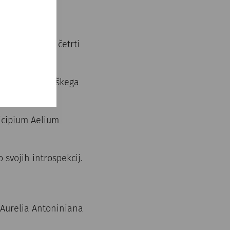
močje rimske četrti
mfiteater vojaškega
icipium Aelium
 svojih introspekcij.
 Aurelia Antoniniana