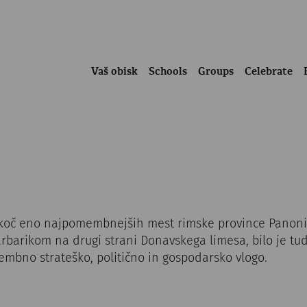
Vaš obisk
Schools
Groups
Celebrate
koč eno najpomembnejših mest rimske province Panonije
arbarikom na drugi strani Donavskega limesa, bilo je tud
embno strateško, politično in gospodarsko vlogo.