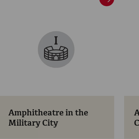
Amphitheatre in the
A
Military City
C