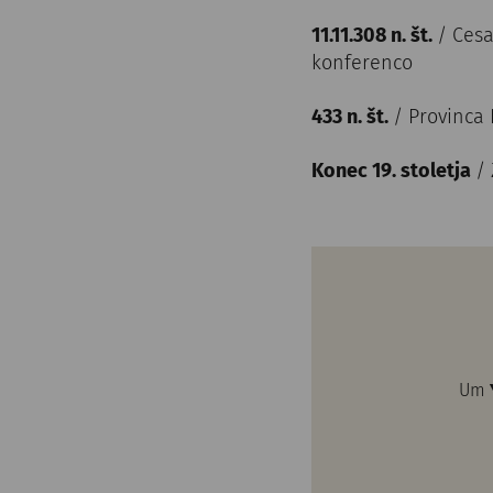
11.11.308 n. št.
/ Cesa
konferenco
433 n. št.
/ Provinca
Konec 19. stoletja
/
Um