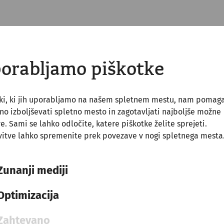
orabljamo piškotke
sni zimski tabor, ki je med 1. in 4. stoletjem našega šte
e Zgornja Panonija s približno 50.000 prebivalci. Poleg 
 mesta se je zunaj vojaškega območja razvilo cvetoče c
tki, ki jih uporabljamo na našem spletnem mestu, nam pomag
o izboljševati spletno mesto in zagotavljati najboljše možne
ve. Sami se lahko odločite, katere piškotke želite sprejeti.
ru rimskega cesarstva, je v Carnuntumu označevala Do
itve lahko spremenite prek povezave v nogi spletnega mesta
o rimsko metropolo ne le zaradi svojega vojaško pomem
ija, temveč tudi zaradi bližine pomembnih trgovskih po
Zunanji mediji
Optimizacija
sar Tiberij na območju Carnuntuma zgradi utrjen zimski 
v Carnuntumu.
Zahtevano