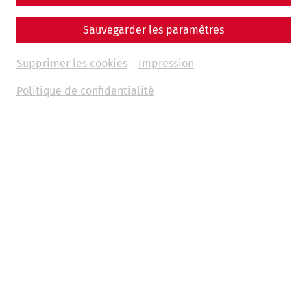
Sauvegarder les paramètres
Supprimer les cookies
Impression
Politique de confidentialité
Votre voyage dans l'Antiquité
Quel que soit le programme que vous choisissez, vous et
votre classe pourrez vous plonger comme jamais
auparavant dans le monde fascinant de l'ancienne ville
romaine de Carnuntum. Combinez l'exposition du musée
avec le terrain romain en plein air dans notre programme
combiné
"Weltstadt am Donaulimes"
. Ou découvrez les
secrets des maisons romaines lors de
la grande visite
guidée de la ville
. Les amateurs de romains sportifs se
lancent dans
une journée de randonnée
et explorent à
pied le grand passé de Carnuntum.