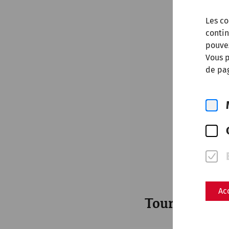
Les co
contin
pouve
Vous p
de pag
Ac
Tourist part