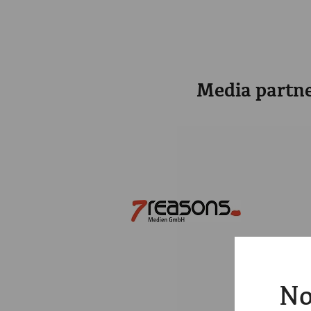
Media partn
No