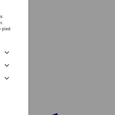
us
r.
e pied