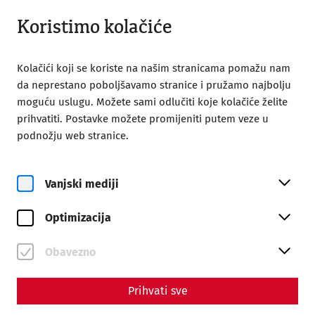
Otvori iz 09:00
HR
Koristimo kolačiće
Kolačići koji se koriste na našim stranicama pomažu nam
da neprestano poboljšavamo stranice i pružamo najbolju
moguću uslugu. Možete sami odlučiti koje kolačiće želite
prihvatiti. Postavke možete promijeniti putem veze u
podnožju web stranice.
Vanjski mediji
Rimska utvrda
Carnuntum
Optimizacija
Prošlost počinje ovdje.
Obavezno
Ulaznice
Prihvati sve