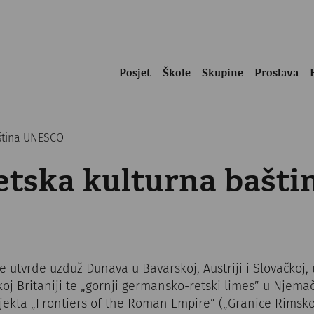
Posjet
Škole
Skupine
Proslava
ština UNESCO
tska kulturna bašti
e utvrde uzduž Dunava u Bavarskoj, Austriji i Slovačkoj, 
koj Britaniji te „gornji germansko-retski limes” u Njemač
jekta „Frontiers of the Roman Empire” („Granice Rimsko