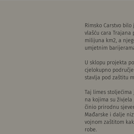
Rimsko Carstvo bilo j
vlašću cara Trajana 
milijuna km2, a njeg
umjetnim barijerama
U sklopu projekta p
cjelokupno područje
stavlja pod zaštitu
Taj limes stoljećima
na kojima su živjel
činio prirodnu sjev
Mađarske i dalje niz
vojnom zaštitom kako
robe.