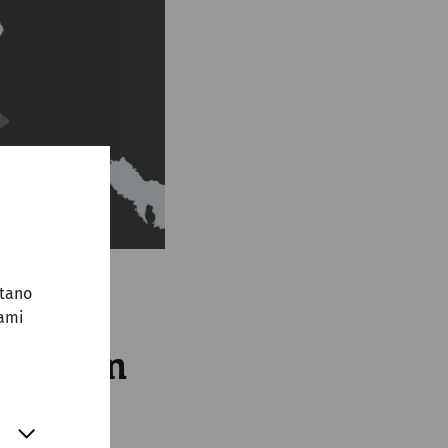
stano
sami
navskom