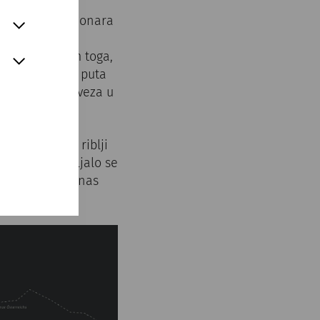
om logora legionara
ao sjedište
d 10 km2. Osim toga,
štu Jantarskog puta
d najvažnijih veza u
o ulje, vino, riblji
 posuđe nabavljalo se
enih freski i danas