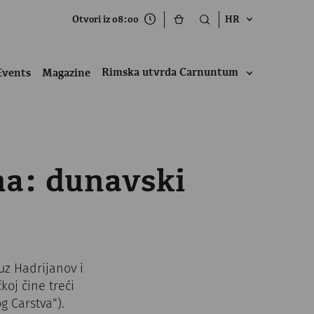
Otvori iz 08:00
HR
Rimska utvrda Carnuntum
Events
Magazine
na: dunavski
uz Hadrijanov i
koj čine treći
g Carstva”).