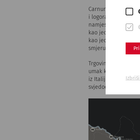
Carnuntum zauzima i
i logora pričuvne po
namjesnika razvio se
kao jedini grad te ve
kao jedne od najvažn
smjeru zapad-istok
Pr
Trgovina i prijenos k
umak kao začin, datu
Izbriš
iz Italije ili Galije
svjedoče o luksuzno