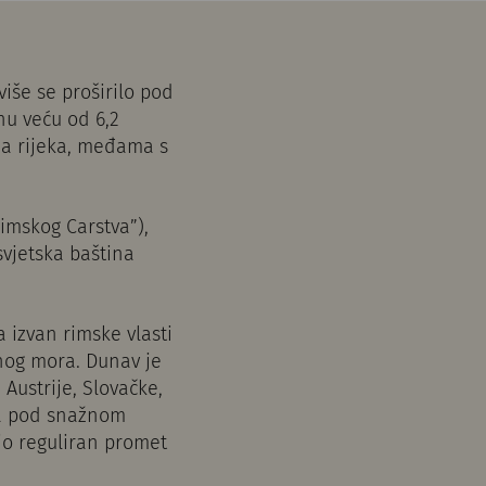
više se proširilo pod
nu veću od 6,2
ma rijeka, međama s
imskog Carstva”),
vjetska baština
 izvan rimske vlasti
nog mora. Dunav je
ustrije, Slovačke,
ila pod snažnom
čio reguliran promet