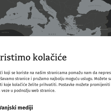
ristimo kolačiće
ći koji se koriste na našim stranicama pomažu nam da nepre
jšavamo stranice i pružamo najbolju moguću uslugu. Možete 
ti koje kolačiće želite prihvatiti. Postavke možete promijeniti
m - svjetski grad na du
 veze u podnožju web stranice.
Vanjski mediji