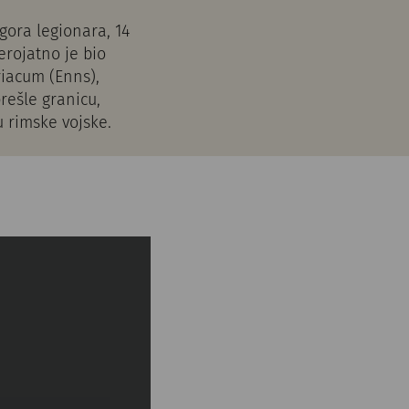
gora legionara, 14
erojatno je bio
riacum (Enns),
rešle granicu,
u rimske vojske.