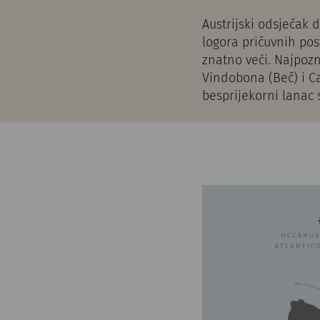
Austrijski odsječak 
logora pričuvnih post
znatno veći. Najpozn
Vindobona (Beč) i C
besprijekorni lanac 