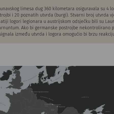
dunavskog limesa dug 360 kilometara osiguravala su 4 lo
rojbi i 20 poznatih utvrda (burgi). Stvarni broj utvrda vj
atiji logori legionara u austrijskom odsječku bili su Lau
arnuntum. Ako bi germanske postrojbe nekontrolirano p
signala između utvrda i logora omogućio bi brzu reakcij