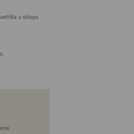
vetišta u sklopu
s.
terne