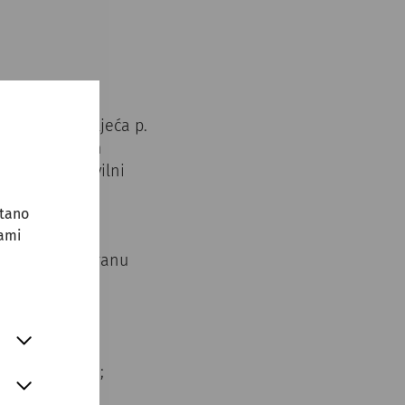
u 1. i 4. stoljeća p.
anovnika. Osim
rocvjetali civilni
stano
sami
ekom Dunav.
 mjesta za obranu
čju Carnuntuma;