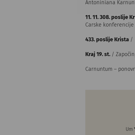
Antoniniana Karnu
11. 11. 308. poslije K
Carske konferencije
433. poslije Krista
/
Kraj 19. st.
/ Započin
Carnuntum – ponovn
Um