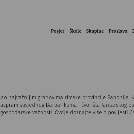
Posjet
Škole
Skupine
Proslava
ao najvažnijim gradovima rimske provincije Panonije. 
spram susjednog Barbarikuma i čvorišta Jantarskog puta
 i gospodarske važnosti. Ovdje doznajte više o povijesti