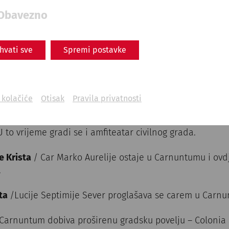
Obavezno
 Krista
/ Gradi se logor legionara
rista
/ Prvi val naseljavanja u civilnom gradu (područje
ihvati sve
Spremi postavke
-Carnuntumu)
 Krista
/ Pod carem Domicijanom grade se pomoćna utvr
i kolačiće
Otisak
Pravila privatnosti
sta
/ Car Hadrian dodjeljuje Carnuntumu gradsku povelj
to vrijeme gradi se i amfiteatar civilnog grada.
je Krista
/ Car Marko Aurelije ostaje u Carnuntumu i ovdj
.
sta
/Lucije Septimije Sever proglašava se carem u Carn
 Carnuntum dobiva proširenu gradsku povelju – Colonia 