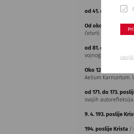
od 41. do 54. poslije
Od oko 70. poslije K
Pr
četvrti u Petronell
od 81. do 96. poslije
vojnoga grada.
Izbriš
Oko 124. poslije Kri
Aelium Karnuntum. U 
od 171. do 173. posli
svojih autorefleksija
9. 4. 193. poslije Kri
194. poslije Krista
/