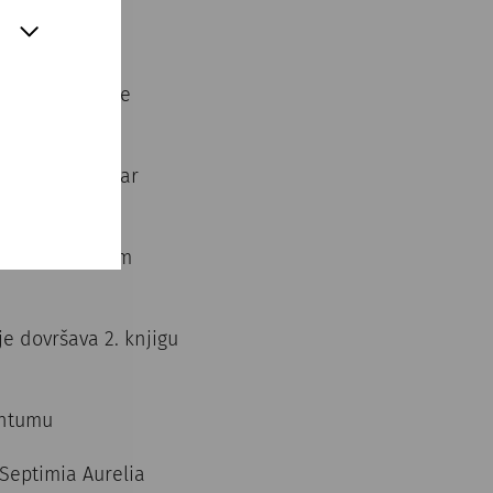
 rimske gradske
da i amfiteatar
u – Municipium
e dovršava 2. knjigu
untumu
Septimia Aurelia