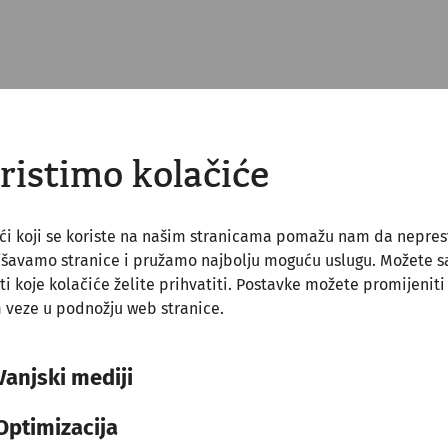
io samo privremeni zimski vojni logor, Carnuntum je izmeđ
i grad rimske provincije Gornje Panonije s oko 50 000 st
ristimo kolačiće
d teritorija vojnoga grada, izvan vojne zone razvio se i p
ći koji se koriste na našim stranicama pomažu nam da nepre
jšavamo stranice i pružamo najbolju moguću uslugu. Možete 
kog Carstva na sjeveru, obilježena je u Carnuntumu rij
ti koje kolačiće želite prihvatiti. Postavke možete promijeniti
 u važnu rimsku metropolu, ne samo zbog vojno važnog
 veze u podnožju web stranice.
i zbog blizine važnih trgovačkih putova.
Vanjski mediji
sniji car Tiberije gradi utvrđeni zimski logor na podru
Optimizacija
 Rimskog Carstva u Carnuntumu