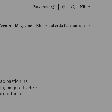
Zatvoreno
HR
Rimska utvrda Carnuntum
Events
Magazine
Kao bastion na
, bio je od velike
 Carnuntuma.