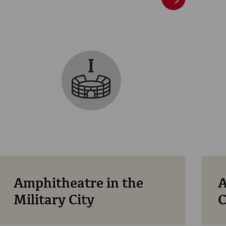
Amphitheatre in the
A
Military City
C