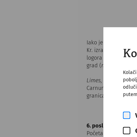
Iako je u začecima b
Kr. izrastao u glavn
Ko
logora legionara usre
grad (
municipium
).
Kolači
pobol
Limes
, granica Rims
odluči
Carnuntum se razvio
putem
granica carstva, već 
6. poslije Krista
/ Ka
Početak prisutnosti