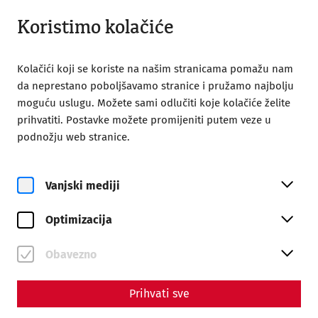
Zatvoreno
HR
Koristimo kolačiće
Kolačići koji se koriste na našim stranicama pomažu nam
da neprestano poboljšavamo stranice i pružamo najbolju
moguću uslugu. Možete sami odlučiti koje kolačiće želite
prihvatiti. Postavke možete promijeniti putem veze u
Home
Rimska utvrda Carnuntum
Povijesti
podnožju web stranice.
Povijesti
Vanjski mediji
Carnuntum je pripadao najvažnijim gradovima rimske
provincije Panonije. Kao bastion na dunavskom limesu
Optimizacija
naspram susjednog Barbarikuma i čvorišta Jantarskog
puta, bio je od velike strateške, političke i gospodarske
Obavezno
važnosti. Ovdje doznajte više o povijesti Carnuntuma.
Prihvati sve