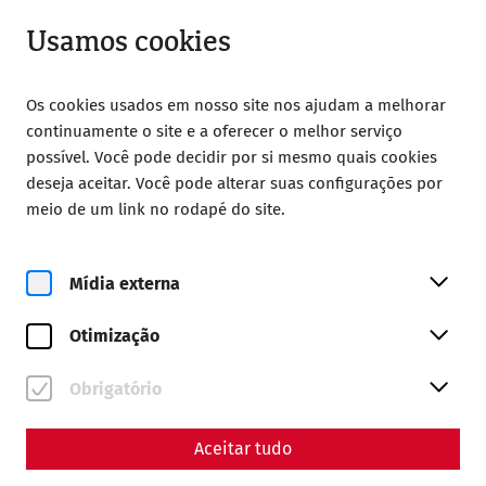
Fechado
PT
Usamos cookies
Os cookies usados em nosso site nos ajudam a melhorar
continuamente o site e a oferecer o melhor serviço
possível. Você pode decidir por si mesmo quais cookies
deseja aceitar. Você pode alterar suas configurações por
Home
Visita
Acessibilidade
meio de um link no rodapé do site.
Acessibilidade
Mídia externa
Acessibilidade com cadeira de
rodas
Otimização
Bairro romano
(acessibilidade limitada)
Obrigatório
A partir do parque de estacionamento, as pessoas em
Aceitar tudo
cadeira de rodas têm acesso sem barreiras à bilheteira e
através de caminhos asfaltados ou em gravilha (superfície