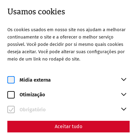
Fechado
PT
Usamos cookies
Os cookies usados em nosso site nos ajudam a melhorar
continuamente o site e a oferecer o melhor serviço
possível. Você pode decidir por si mesmo quais cookies
deseja aceitar. Você pode alterar suas configurações por
Home
AGB
meio de um link no rodapé do site.
AGB
Mídia externa
Otimização
Diese Allgemeinen Geschäftsbedingungen sind integrierter
Bestandteil des zwischen Archäologische Kulturpark
Obrigatório
Niederösterreich Betriebsgesellschaft m.b.H., im
Folgenden kurz als Verkäufer bezeichnet, und dem
Kunden/der Kundin zustande kommenden Vertrages.
Aceitar tudo