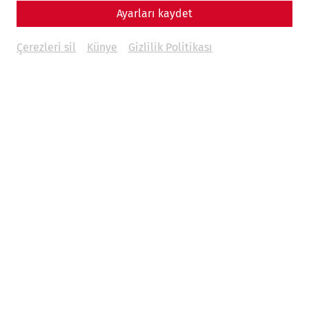
Ayarları kaydet
Çerezleri sil
Künye
Gizlilik Politikası
© Land NÖ, Carnuntum Archaeological Park - Therme
excavations 1965
In addition to cleansing the body, thermal baths also had
great social significance, as this was also where people
met to exchange news.