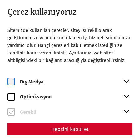
18:00’a kadar açık
TR
Çerez kullanıyoruz
Sitemizde kullanılan çerezler, siteyi sürekli olarak
geliştirmemize ve mümkün olan en iyi hizmeti sunmamıza
yardımcı olur. Hangi çerezleri kabul etmek istediğinize
kendiniz karar verebilirsiniz. Ayarlarınızı web sitesi
Home
Magazine
Thermal baths II
altbilgisindeki bir bağlantı aracılığıyla değiştirebilirsiniz.
Thermal baths II - The social
component of Roman
Dış Medya
thermal baths
Optimizasyon
By Nisa Iduna Kirchengast - Editors: Daniel
Gerekli
Kunc, Thomas Mauerhofer
Hepsini kabul et