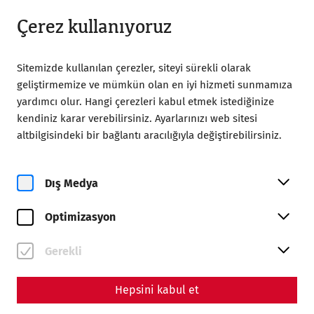
09:00’dan itibaren açık
TR
Çerez kullanıyoruz
Sitemizde kullanılan çerezler, siteyi sürekli olarak
geliştirmemize ve mümkün olan en iyi hizmeti sunmamıza
yardımcı olur. Hangi çerezleri kabul etmek istediğinize
kendiniz karar verebilirsiniz. Ayarlarınızı web sitesi
Home
Ziyaret
Biletler, fiyatlar ve çalışma saatleri
altbilgisindeki bir bağlantı aracılığıyla değiştirebilirsiniz.
Biletler, fiyatlar ve çalışma
saatleri
Dış Medya
Optimizasyon
Gerekli
Hepsini kabul et