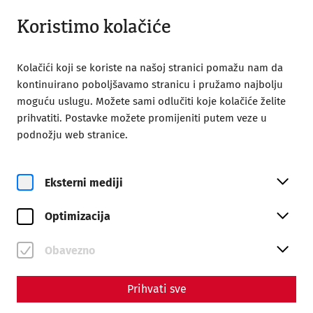
Otvoreno do 18:00
BS
Koristimo kolačiće
Kolačići koji se koriste na našoj stranici pomažu nam da
kontinuirano poboljšavamo stranicu i pružamo najbolju
moguću uslugu. Možete sami odlučiti koje kolačiće želite
prihvatiti. Postavke možete promijeniti putem veze u
Home
Roman City of Carnuntum
Priča
podnožju web stranice.
Priča
Eksterni mediji
Carnuntum je nekada bio jedan od najvažnijih gradova u
rimskoj provinciji Panoniji. Kao bastion na dunavskom
Optimizacija
limesu protiv susednog Barbarikuma i raskrsnica
Ćilibarskog puta, imao je veliki strateški, politički i
Obavezno
ekonomski značaj. Više o istoriji Carnuntuma saznajte
ovdje.
Prihvati sve