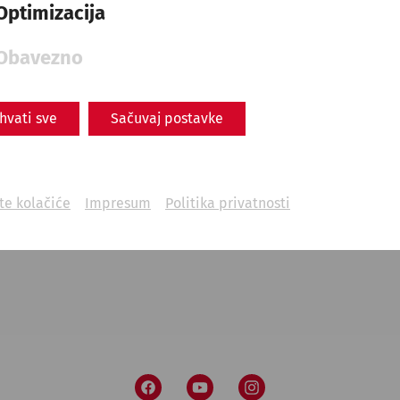
ine Informationen mehr versendet. Die Daten werden daraufh
Optimizacija
willigung und der bisherigen Verwendung verarbeitet. Weite
atenschutzerklärung
.
Obavezno
ihvati sve
Sačuvaj postavke
ite kolačiće
Impresum
Politika privatnosti