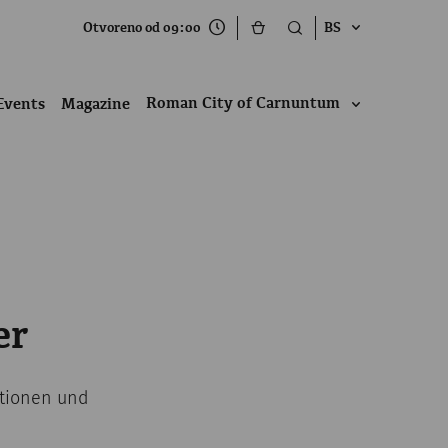
Otvoreno od 09:00
BS
Roman City of Carnuntum
Events
Magazine
er
ktionen und