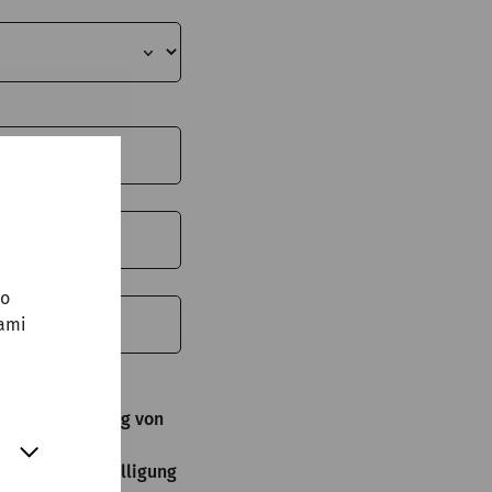
no
sami
wecken von den
re zur Zusendung von
 E-Mail an
 Wird die Einwilligung