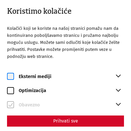
Otvoreno od 09:00
BS
Koristimo kolačiće
Kolačići koji se koriste na našoj stranici pomažu nam da
kontinuirano poboljšavamo stranicu i pružamo najbolju
moguću uslugu. Možete sami odlučiti koje kolačiće želite
prihvatiti. Postavke možete promijeniti putem veze u
Home
Partners
podnožju web stranice.
Partners
Eksterni mediji
Main Sponsors
Optimizacija
Obavezno
Prihvati sve