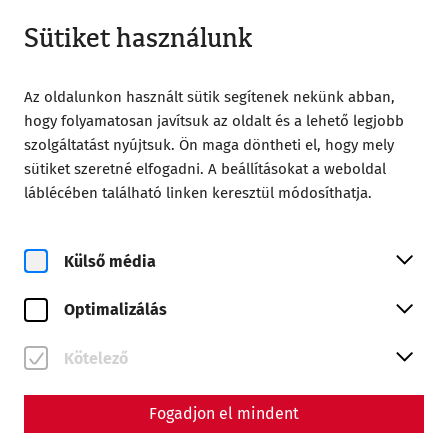
Nyitva amíg 18:00
HU
Sütiket használunk
Az oldalunkon használt sütik segítenek nekünk abban,
hogy folyamatosan javítsuk az oldalt és a lehető legjobb
szolgáltatást nyújtsuk. Ön maga döntheti el, hogy mely
sütiket szeretné elfogadni. A beállításokat a weboldal
Home
Römerstadt Carnuntum
láblécében található linken keresztül módosíthatja.
A Carnuntum története
A Carnuntum története
Külső média
Carnuntum egykor a Pannonia provincia egyik
Optimalizálás
legfontosabb városa volt. A Duna Limes bástyájaként a
szomszédos Barbaricummal szemben és a Borostyánkőút
Kötelező
csomópontjaként nagy stratégiai, politikai és gazdasági
jelentőséggel bírt. Carnuntum történetéről itt olvashat
bővebben.
Fogadjon el mindent