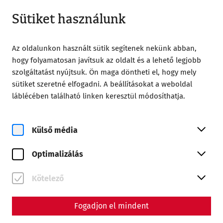
Zárt
HU
Sütiket használunk
Az oldalunkon használt sütik segítenek nekünk abban,
hogy folyamatosan javítsuk az oldalt és a lehető legjobb
szolgáltatást nyújtsuk. Ön maga döntheti el, hogy mely
sütiket szeretné elfogadni. A beállításokat a weboldal
Home
AGB
láblécében található linken keresztül módosíthatja.
AGB
Külső média
Optimalizálás
Diese Allgemeinen Geschäftsbedingungen sind integrierter
Bestandteil des zwischen Archäologische Kulturpark
Kötelező
Niederösterreich Betriebsgesellschaft m.b.H., im
Folgenden kurz als Verkäufer bezeichnet, und dem
Kunden/der Kundin zustande kommenden Vertrages.
Fogadjon el mindent