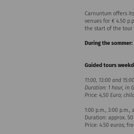
Carnuntum offers its
venues for € 4.50 p.
the start of the tour
During the sommer: D
Guided tours weekd
11:00, 13:00 and 15:
Duration: 1 hour, in
Price: 4,50 Euro; chi
1:00 p.m., 3:00 p.m.
Duration: approx. 5
Price: 4.50 euros; f