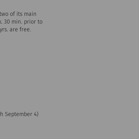
two of its main
. 30 min. prior to
rs. are free.
ugh September 4)