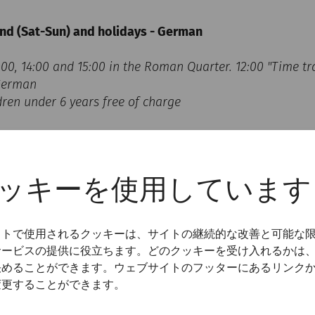
nd (Sat-Sun) and holidays - German
13:00, 14:00 and 15:00 in the Roman Quarter. 12:00 "Time t
 German
ldren under 6 years free of charge
nd 15:00
at the Museum Carnuntinum
 German
ldren under 6 years free of charge
ッキーを使用しています
イトで使用されるクッキーは、サイトの継続的な改善と可能な
サービスの提供に役立ちます。どのクッキーを受け入れるかは
決めることができます。ウェブサイトのフッターにあるリンク
変更することができます。
Tickets (German webshop)