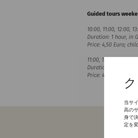
Guided tours weeke
10:00, 11:00, 12:00, 
Duration: 1 hour, in
Price: 4,50 Euro; chi
11:00, 13:00, 14:00 a
Duration: 1 hour, in
Price: 4,50 Euro; chi
ク
当サ
高の
身で
定を