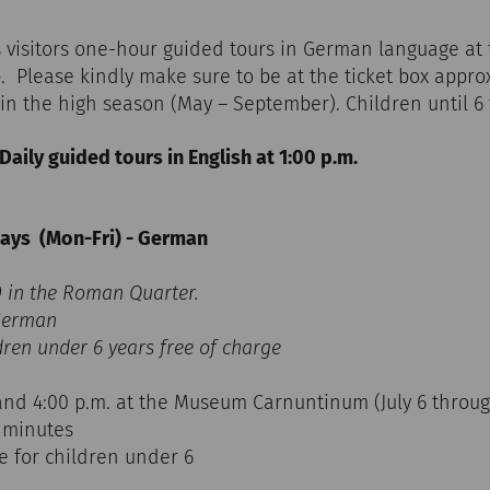
 visitors one-hour guided tours in German language at 
p. Please kindly make sure to be at the ticket box approx
 in the high season (May – September). Children until 6 y
aily guided tours in English at 1:00 p.m.
ays (Mon-Fri) - German
00 in the Roman Quarter.
 German
ldren under 6 years free of charge
, and 4:00 p.m. at the Museum Carnuntinum (July 6 thro
0 minutes
ree for children under 6