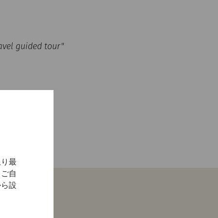
ravel guided tour"
限り最
、ご自
から設