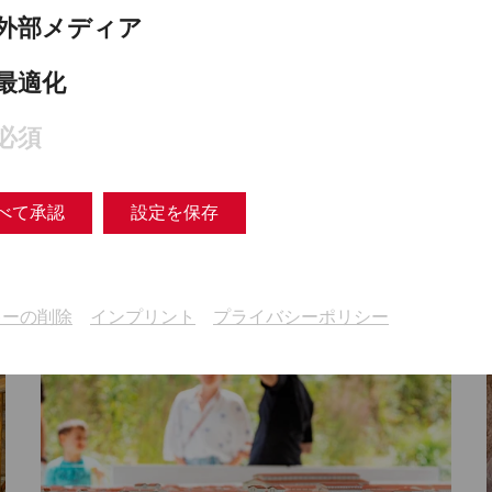
外部メディア
最適化
必須
べて承認
設定を保存
al guided tours
キーの削除
インプリント
プライバシーポリシー