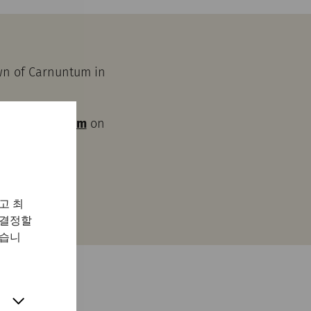
own of Carnuntum in
m Carnuntinum
on
ut a ticket.
고 최
 결정할
있습니