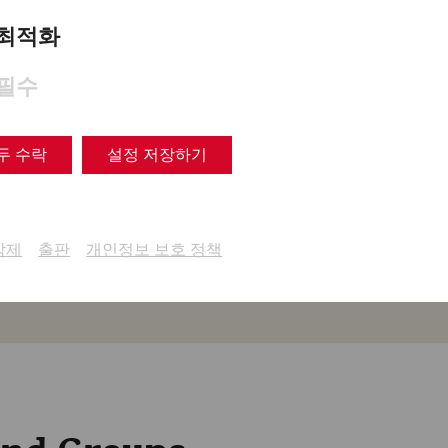
ickets
최적화
mmend that you buy your ticket online. Unfortunately, t
필수
via the German website. We hope to find a solution for t
두 수락
설정 저장하기
Tickets (German webshop)
삭제
출판
개인정보 보호 정책