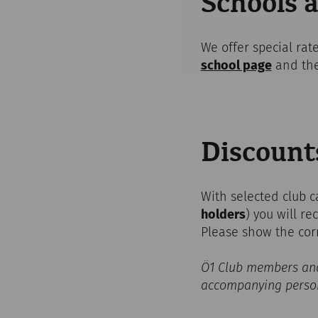
Schools 
We offer special rat
school page
and th
Discount
With selected club c
holders
) you will re
Please show the cor
Ö1 Club members and
accompanying person)