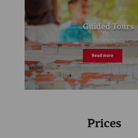
Guided Tours
The Roman city of Carnunt
Read more
Prices