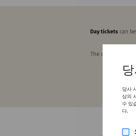
Day tickets
can be 
The day ticket is 
당
The amphit
당사 
상의 
수 있
다.