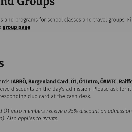
and Groups
es and programs for school classes and travel groups. 
e
group page
.
s
ards (
ARBÖ, Burgenland Card, Ö1, Ö1 Intro, ÖAMTC, Raiff
ceive discounts on the day's admission. Please ask for it
responding club card at the cash desk.
 Ö1 intro members receive a 25% discount on admission 
. Also applies to events.