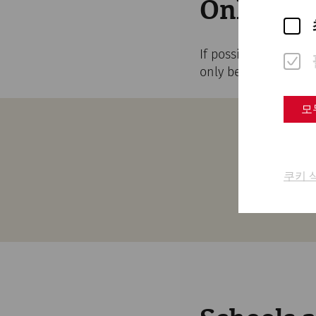
Online T
If possible, we reco
only be distributed 
모
쿠키 