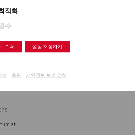
최적화
필수
두 수락
설정 저장하기
삭제
출판
개인정보 보호 정책
ohs
tum.at