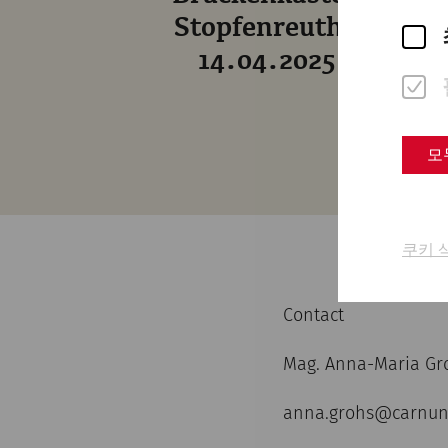
Stopfenreuth -
14.04.2025
모
쿠키 
Contact
Mag. Anna-Maria Gr
anna.grohs@carnun