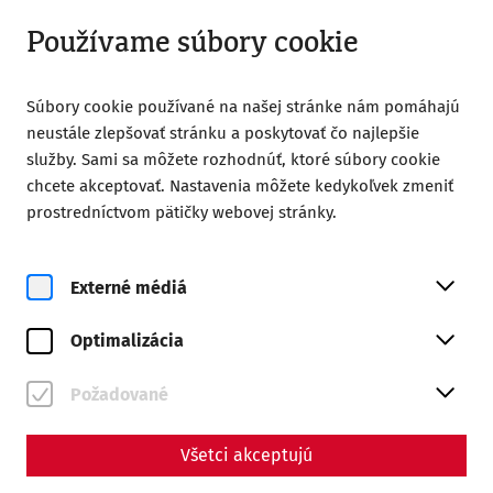
Otvorené od 08:00
SK
Používame súbory cookie
Súbory cookie používané na našej stránke nám pomáhajú
neustále zlepšovať stránku a poskytovať čo najlepšie
služby. Sami sa môžete rozhodnúť, ktoré súbory cookie
chcete akceptovať. Nastavenia môžete kedykoľvek zmeniť
Home
Rímske mesto Carnuntum
História
prostredníctvom pätičky webovej stránky.
História
Externé médiá
Carnuntum patrilo k najdôležitejším mestám rímskej
provincie Panónsko. Carnuntum, bašta na podunajskom
Optimalizácia
úseku rímskeho opevnenia proti vpádom
Barbarov
priamo
na hranici Rímskej ríše, v bezprostrednej blízkosti živej
Požadované
obchodnej tepny - Jantárovej cesty, nadobudlo
mimoriadny strategický, politický a hospodársky význam.
Zaujímavosti z histórie Carnunta sa dozviete tu.
Všetci akceptujú