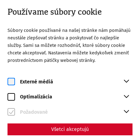
Uzavreté
SK
Používame súbory cookie
Súbory cookie používané na našej stránke nám pomáhajú
neustále zlepšovať stránku a poskytovať čo najlepšie
služby. Sami sa môžete rozhodnúť, ktoré súbory cookie
chcete akceptovať. Nastavenia môžete kedykoľvek zmeniť
Home
Kontakt
prostredníctvom pätičky webovej stránky.
Kontakt
Externé médiá
Carnuntum, colonia Romana
Optimalizácia
Hauptstraße 1A
A-2404 Petronell-Carnuntum
Požadované
T.
+43 (0) 2163/3377-0
roemerstadt@carnuntum.at
Všetci akceptujú