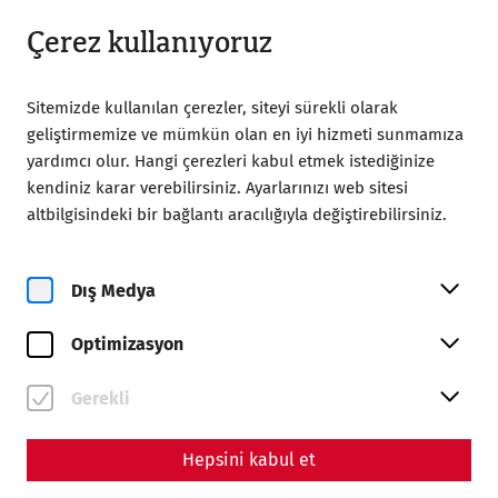
18:00’a kadar açık
TR
Çerez kullanıyoruz
Sitemizde kullanılan çerezler, siteyi sürekli olarak
geliştirmemize ve mümkün olan en iyi hizmeti sunmamıza
yardımcı olur. Hangi çerezleri kabul etmek istediğinize
kendiniz karar verebilirsiniz. Ayarlarınızı web sitesi
Home
Magazine
altbilgisindeki bir bağlantı aracılığıyla değiştirebilirsiniz.
The water pipe from the times of the Romans
Dış Medya
Optimizasyon
Gerekli
Hepsini kabul et