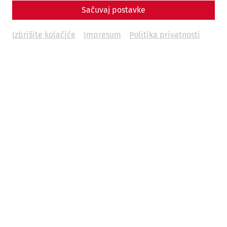
Sačuvaj postavke
Izbrišite kolačiće
Impresum
Politika privatnosti
Um
Youtube
Inhalte zu laden, akzeptieren Sie
bitte
Youtube
als externe Quelle in den
Cookie-
Einstellungen
Akzeptieren