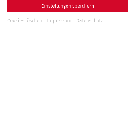
Einstellungen speichern
Cookies löschen
Impressum
Datenschutz
Weltstadt am Donaulimes –
Fantastische Gruppenprogramme in
Carnuntum
Das neue Standardprogramm
"Weltstadt am
Donaulimes"
bietet Ihnen die ganze Faszination der
römischen Antike. Tauchen Sie zuerst in der neuen
Ausstellung im
Museum Carnuntinum
in die Welt der
Römer ein. Im Anschluss erleben Sie die Vergangenheit
hautnah: Schreiten Sie mit Ihrer Gruppe durch die weltweit
einzigartigen
rekonstruierten römischen Häuser
und