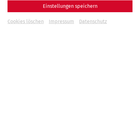
Einstellungen speichern
Cookies löschen
Impressum
Datenschutz
Hochzeiten
Ob standesamtliche Trauung in der villa urbana oder die
festliche Tafel im eleganten Rahmen – in Carnuntum wird
Ihre Vermählung zu einem Erlebnis, an das Sie sich ein
ganzes Leben gerne zurück erinnern.
Mehr lesen