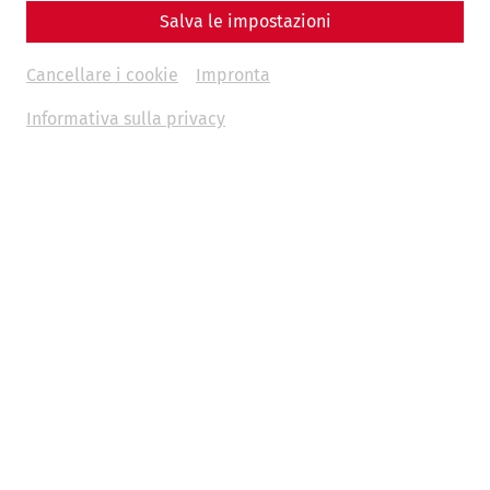
Salva le impostazioni
Cancellare i cookie
Impronta
Informativa sulla privacy
Quartiere romano
Hauptstraße 1A
2404 Petronell-Carnuntum
Google Maps
Museo Carnuntinum
Badgasse 42
2405 Bad Deutsch-Altenburg
Google Maps