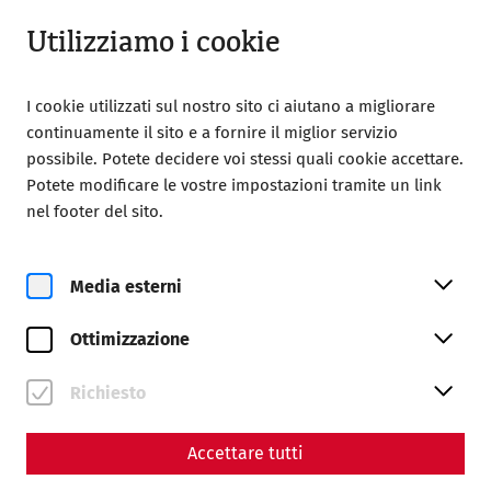
Aperto fino a 18:00
IT
Utilizziamo i cookie
I cookie utilizzati sul nostro sito ci aiutano a migliorare
continuamente il sito e a fornire il miglior servizio
possibile. Potete decidere voi stessi quali cookie accettare.
Potete modificare le vostre impostazioni tramite un link
Home
Contatti
Newsletter
nel footer del sito.
Newsletter
Media esterni
Abonnieren Sie unseren
Newsletter
Ottimizzazione
Alle Neuigkeiten aus der Römerstadt! Informationen zu
Richiesto
Veranstaltungen, Aktionen und wissenschaftlichen
Meldungen – bequem und aus erster Hand!
Accettare tutti