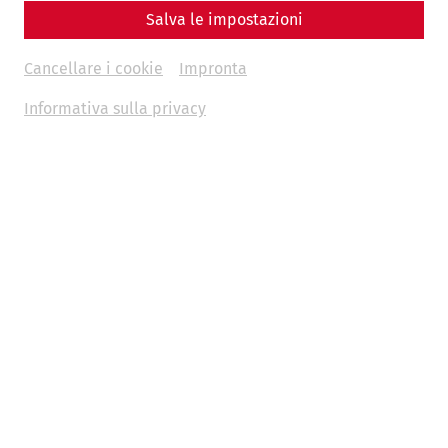
Salva le impostazioni
Cancellare i cookie
Impronta
Informativa sulla privacy
Durch Ihre Einsendung erklären Sie sich einverstanden,
dass Ihre Daten zu Werbezwecken von den Betrieben
der Unternehmensgruppe der
NÖ Kulturwirtschaft
GesmbH
, insbesondere zur Zusendung von
Informationen per E-Mail, verwendet werden. Diese
Einwilligung kann jederzeit per E-Mail an
datenverwaltung@carnuntum.at
oder auf andere Art