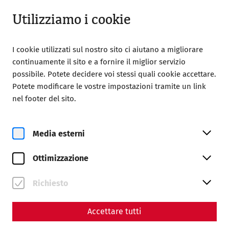
Aperto fino a 18:00
IT
Utilizziamo i cookie
I cookie utilizzati sul nostro sito ci aiutano a migliorare
continuamente il sito e a fornire il miglior servizio
possibile. Potete decidere voi stessi quali cookie accettare.
Potete modificare le vostre impostazioni tramite un link
Home
Scuole
nel footer del sito.
Media esterni
Ottimizzazione
Programma scolastico
Richiesto
Prenotate il vostro appuntamento
Prenotazione
Accettare tutti