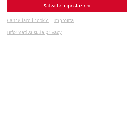
Salva le impostazioni
Cancellare i cookie
Impronta
Informativa sulla privacy
Il vostro viaggio nell'antichità
Indipendentemente dal programma scelto, voi e la vostra
classe potrete immergervi nell'affascinante mondo
dell'antica città romana di Carnuntum come mai prima
d'ora. Combinate la mostra nel museo con il sito romano
all'aperto nel nostro programma combinato
Città
mondiale sul limes del Danubio
. Oppure scoprite i segreti
delle case romane durante il
Grand City Tour.
Gli
appassionati di sport romani possono intraprendere una
giornata di escursioni e scoprire
il grande passato di
Carnuntum a piedi.