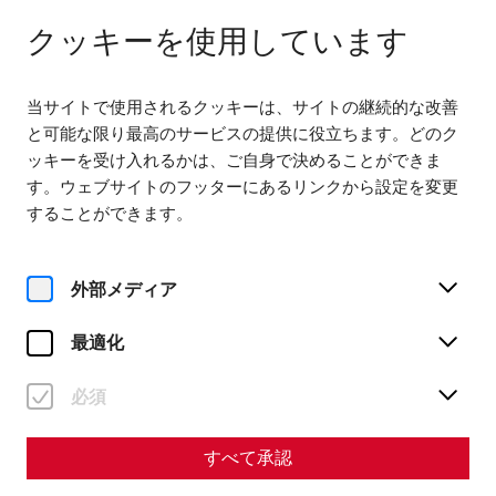
다음까지 열려 있습니다. 18:00
JA
クッキーを使用しています
当サイトで使用されるクッキーは、サイトの継続的な改善
と可能な限り最高のサービスの提供に役立ちます。どのク
ッキーを受け入れるかは、ご自身で決めることができま
す。ウェブサイトのフッターにあるリンクから設定を変更
Home
Society of Friends of Carnuntum
することができます。
Lectures and excursions
Lectures and excursions
外部メディア
最適化
必須
すべて承認