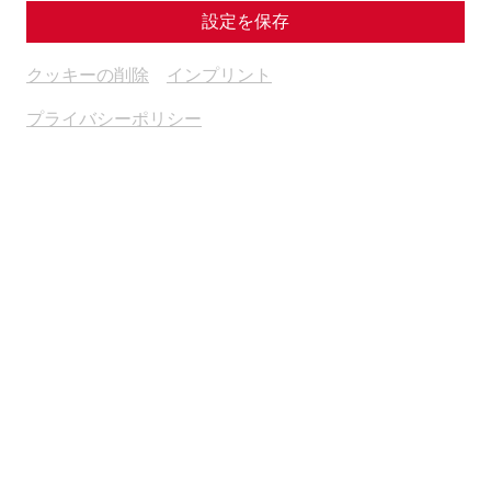
設定を保存
クッキーの削除
インプリント
プライバシーポリシー
Vorträge 2026
Die Teilnahme ist für Mitglieder gratis, für Gäste wird ein
Unkostenbeitrag von € 4,00 eingehoben.