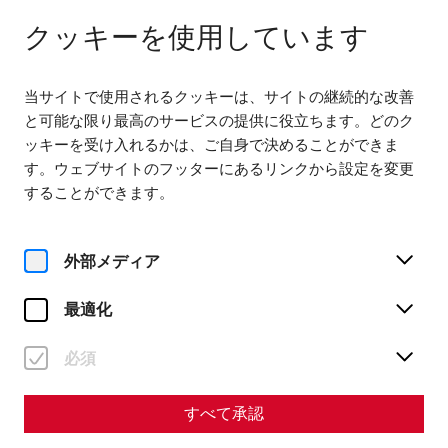
다음에서 열기 09:00
JA
クッキーを使用しています
当サイトで使用されるクッキーは、サイトの継続的な改善
と可能な限り最高のサービスの提供に役立ちます。どのク
ッキーを受け入れるかは、ご自身で決めることができま
す。ウェブサイトのフッターにあるリンクから設定を変更
Home
Society of Friends of Carnuntum
することができます。
Society of Friends of
Carnuntum
外部メディア
最適化
必須
すべて承認