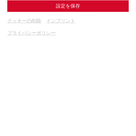
設定を保存
クッキーの削除
インプリント
プライバシーポリシー
Become a member
As a member of the Society of Friends of Carnuntum, you
receive free admission to the Roman town of Carnuntum as well
as numerous other benefits
Read more