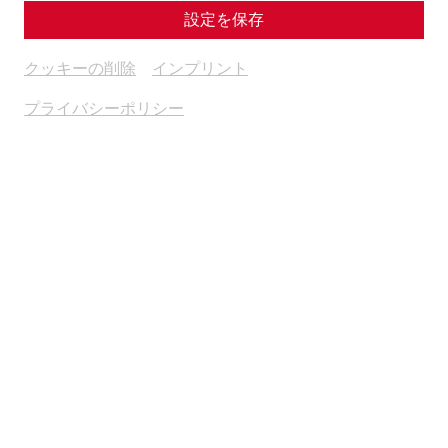
設定を保存
クッキーの削除
インプリント
プライバシーポリシー
Pompa & Battles
11:00 Munera (Pompa & Kämpfe)
Nach einer kurzen Pompa (Einzug der Gladiatoren und der
Festgemeinschaft) und einer Opferzeremonie beginnen
die Gladiatorenkämpfe. Echte Kämpfe ohne Absprache.
Gekämpft wird mit Holzwaffen und historisch belegter
Ausrüstung.
13:00 Munera (Pompa & Kämpfe)