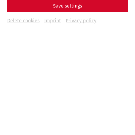
Save settings
Delete cookies
Imprint
Privacy policy
Pompa & Battles
11:00 Munera (Pompa & Kämpfe)
Nach einer kurzen Pompa (Einzug der Gladiatoren und der
Festgemeinschaft) und einer Opferzeremonie beginnen
die Gladiatorenkämpfe. Echte Kämpfe ohne Absprache.
Gekämpft wird mit Holzwaffen und historisch belegter
Ausrüstung.
13:00 Munera (Pompa & Kämpfe)