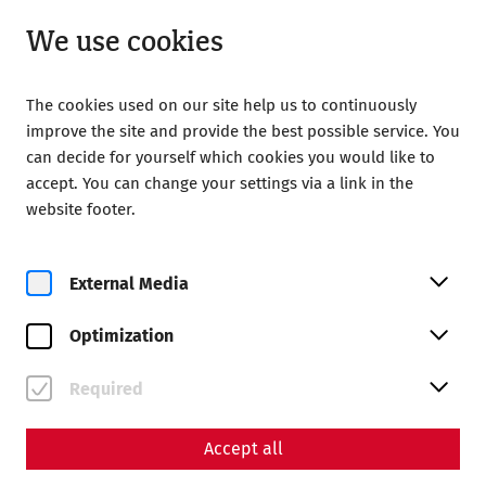
Open from 09:00
EN
We use cookies
The cookies used on our site help us to continuously
improve the site and provide the best possible service. You
can decide for yourself which cookies you would like to
accept. You can change your settings via a link in the
Home
Gladiator's Day
Program
website footer.
Your program for Gladiator
Day
External Media
Optimization
Required
Accept all