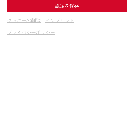
設定を保存
クッキーの削除
インプリント
プライバシーポリシー
The Roman Festival in Carnuntum is the historical event of
superlatives! Roman life at its best awaits you, with no wish
left unfulfilled even for loyal regular visitors. An extensive
programme is offered in the Roman quarter, so that you
can immerse yourself in a world of legions, barbarians and
gladiators.
The programme will be accompanied by Roman
handicrafts, a varied children's programme and Roman
delicacies.