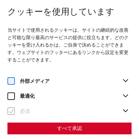
閉じる
JA
クッキーを使用しています
当サイトで使用されるクッキーは、サイトの継続的な改善
と可能な限り最高のサービスの提供に役立ちます。どのク
ッキーを受け入れるかは、ご自身で決めることができま
す。ウェブサイトのフッターにあるリンクから設定を変更
Home
Magazine
することができます。
Streets in the civil town of Carnuntum
Viae vitae: streets in the
外部メディア
civil city of Carnuntum
最適化
By Nisa Iduna Kirchengast - Editors: Daniel
必須
Kunc, Thomas Mauerhofer
Today, modern shopping streets are not only places of
すべて承認
commerce, but also social centers of urban life - a
concept that was already realized over 2000 years ago
in