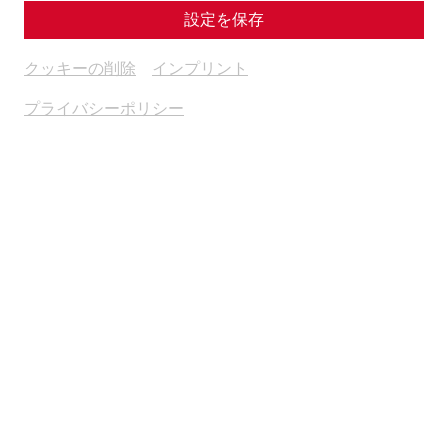
the streets of the Roman Empire
. There, the main traffic
設定を保存
arteries were not only used for trade, but also shaped the
social and cultural life of the cities. Juvenal (3.232-238), for
クッキーの削除
インプリント
example, reports on how crowded the streets and
alleyways of a Roman city could be:
プライバシーポリシー
ferit hie cubito, ferit
assere duro alter, at hie
tignum capiti incutit, ille
metretam. pinguia crura
luto, planta mox undique
magna calcor et in digito
clavus mihi militis haeret.
[...]