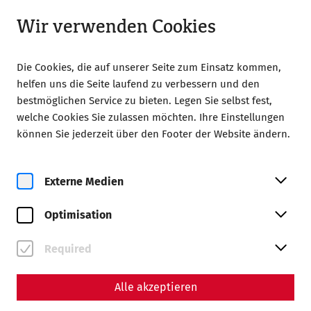
Geschlossen
LA
Wir verwenden Cookies
Die Cookies, die auf unserer Seite zum Einsatz kommen,
helfen uns die Seite laufend zu verbessern und den
bestmöglichen Service zu bieten. Legen Sie selbst fest,
welche Cookies Sie zulassen möchten. Ihre Einstellungen
Home
Magazine
können Sie jederzeit über den Footer der Website ändern.
Streets in the civil town of Carnuntum
Viae vitae: streets in the
Externe Medien
civil city of Carnuntum
Optimisation
By Nisa Iduna Kirchengast - Editors: Daniel
Required
Kunc, Thomas Mauerhofer
Today, modern shopping streets are not only places of
Alle akzeptieren
commerce, but also social centers of urban life - a
concept that was already realized over 2000 years ago
in