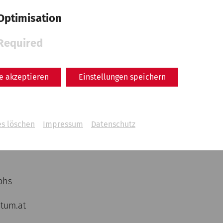
Optimisation
Required
le akzeptieren
Einstellungen speichern
es löschen
Impressum
Datenschutz
ohs
tum.at