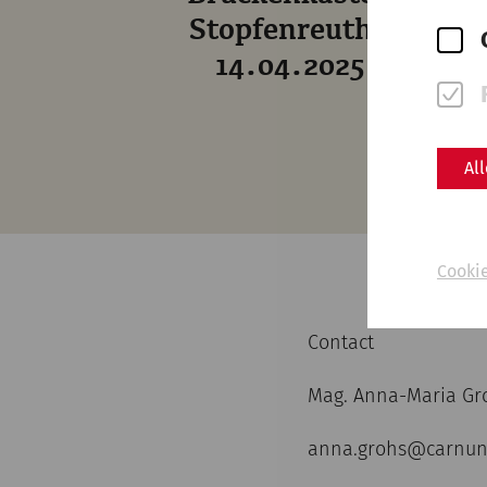
Stopfenreuth -
14.04.2025
Al
Cooki
Contact
Mag. Anna-Maria Gr
anna.grohs@carnun