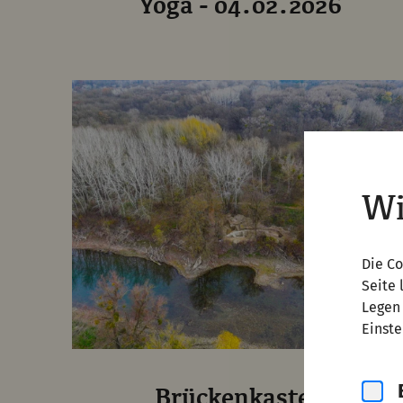
Yoga - 04.02.2026
Wi
Die Co
Seite 
Legen 
Einste
Brückenkastell