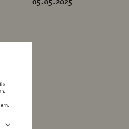
05.05.2025
die
en.
dern.