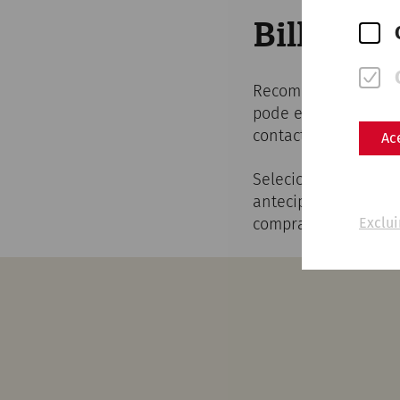
Bilhetes 
Recomendamos-lhe a 
pode evitar tempos 
contacto.
Ac
Selecione o dia do 
antecipadamente car
compra, ser-lhe-ão 
Exclui