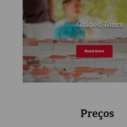
Guided Tours
The Roman city of Carnunt
Read more
Preços