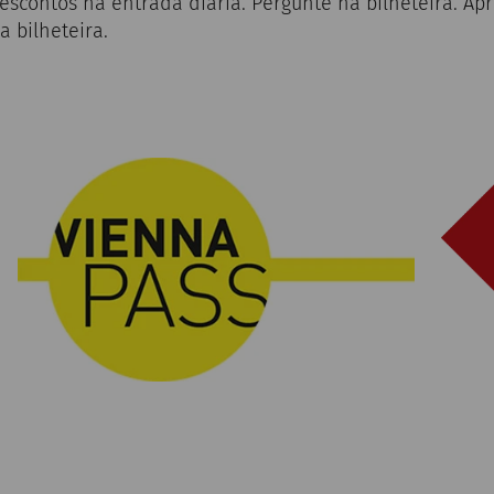
escontos na entrada diária. Pergunte na bilheteira. Ap
 bilheteira.