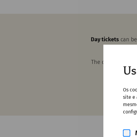
Day tickets
can be 
The day ticket is 
Us
The amphit
Os co
site e
mesmo 
config