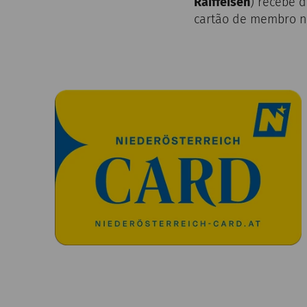
Raiffeisen
) recebe d
cartão de membro na