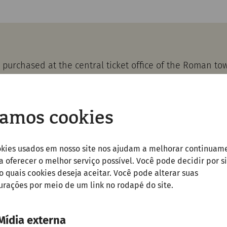
purchased at the central ticket office of the Roman t
Petronell-Carnuntum or in the
webshop.
valid for admission to the
Roman Quarter
and the
Museu
amos cookies
the day of the visit.
heaters and the Pagan Gate are
freely accessible witho
okies usados em nosso site nos ajudam a melhorar continuam
 a oferecer o melhor serviço possível. Você pode decidir por si
quais cookies deseja aceitar. Você pode alterar suas
urações por meio de um link no rodapé do site.
Mídia externa