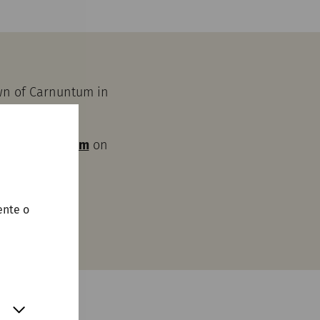
own of Carnuntum in
m Carnuntinum
on
ut a ticket.
ente o