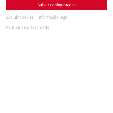
Salvar configurações
Excluir cookies
Informação legal
Política de privacidade
Casamentos
Seja uma cerimónia de casamento civil na villa urbana ou
um banquete festivo num ambiente elegante – o seu
momento de união em Carnuntum será uma experiência
que recordará para toda a vida.
Ler mais