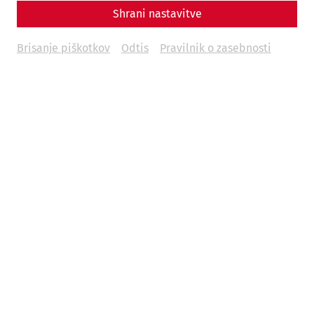
Price per ticket:
€ 19
Shrani nastavitve
Minimum group size:
20 persons
Brisanje piškotkov
Odtis
Pravilnik o zasebnosti
To the booking form