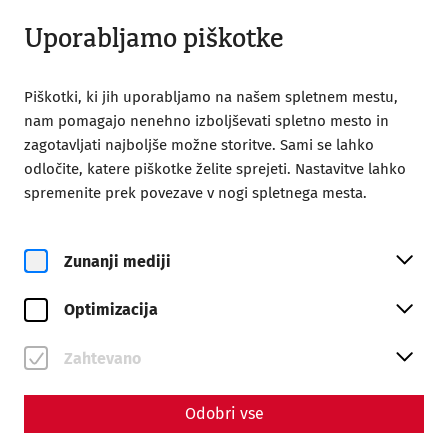
Odprto od 08:00
SL
Uporabljamo piškotke
Piškotki, ki jih uporabljamo na našem spletnem mestu,
nam pomagajo nenehno izboljševati spletno mesto in
zagotavljati najboljše možne storitve. Sami se lahko
odločite, katere piškotke želite sprejeti. Nastavitve lahko
Home
Groups
Museum Carnuntinum
spremenite prek povezave v nogi spletnega mesta.
Museum Carnuntinum
Zunanji mediji
The exhibition "Metropolis on the Danube Limes" takes you
on a journey through Roman Carnuntum over several
Optimizacija
centuries. Experience how the over 100-year-old
excavation museum brings personalities and city history
Zahtevano
directly into our modern times through the latest
mediation technology.
Odobri vse
Duration:
1 h