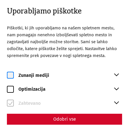
Odprto do 18:00
SL
Uporabljamo piškotke
Piškotki, ki jih uporabljamo na našem spletnem mestu,
nam pomagajo nenehno izboljševati spletno mesto in
zagotavljati najboljše možne storitve. Sami se lahko
odločite, katere piškotke želite sprejeti. Nastavitve lahko
Home
Society of Friends of Carnuntum
spremenite prek povezave v nogi spletnega mesta.
Lectures and excursions
General Meeting 2026
2. Dezember 2026, 18:00 Uhr
Zunanji mediji
GENERALVERSAMMLUNG DER
GESELLSCHAFT DER FREUNDE
Optimizacija
CARNUNTUMS 2026
Zahtevano
Festsaal der Diplomatischen Akademie
Favoritenstraße 15a
Odobri vse
1040 Wien