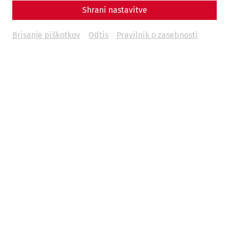
Shrani nastavitve
Brisanje piškotkov
Odtis
Pravilnik o zasebnosti
Program
09:00
Patrols, civilian crafts, soldier training (3)
10:30
Exercises for children and adults, hands-on stations
in the camp (1)
11:00
Germanic march through the city, discussion