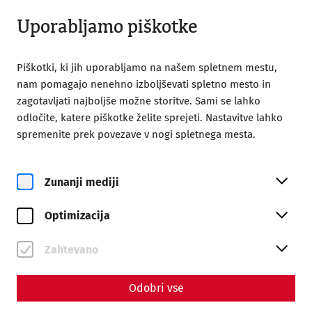
Odprto od 09:00
SL
Uporabljamo piškotke
Piškotki, ki jih uporabljamo na našem spletnem mestu,
nam pomagajo nenehno izboljševati spletno mesto in
zagotavljati najboljše možne storitve. Sami se lahko
odločite, katere piškotke želite sprejeti. Nastavitve lahko
Home
Carnuntum time travel
Program time travel
spremenite prek povezave v nogi spletnega mesta.
Zunanji mediji
Optimizacija
Zahtevano
Odobri vse