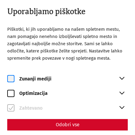
Odprto do 18:00
SL
Uporabljamo piškotke
Piškotki, ki jih uporabljamo na našem spletnem mestu,
nam pomagajo nenehno izboljševati spletno mesto in
zagotavljati najboljše možne storitve. Sami se lahko
odločite, katere piškotke želite sprejeti. Nastavitve lahko
spremenite prek povezave v nogi spletnega mesta.
Magazine overview
Zunanji mediji
Življenje in stil
Optimizacija
Articles with the tag
#environment
Zahtevano
Odobri vse