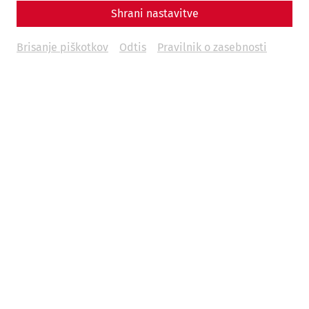
Shrani nastavitve
Brisanje piškotkov
Odtis
Pravilnik o zasebnosti
Science
Living with the Garbage? Recycling,
Waste, and Everyday Life in Ancient
Rome
Hygiene
museum
environment
society