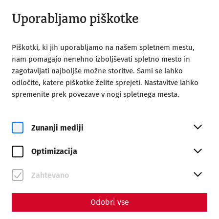
Odprto do 18:00
SL
Uporabljamo piškotke
Piškotki, ki jih uporabljamo na našem spletnem mestu,
nam pomagajo nenehno izboljševati spletno mesto in
zagotavljati najboljše možne storitve. Sami se lahko
odločite, katere piškotke želite sprejeti. Nastavitve lahko
Home
Magazine
Toilets in antiquity
spremenite prek povezave v nogi spletnega mesta.
Science
Toilets in antiquity
Zunanji mediji
By Nisa Iduna Kirchengast - Editors: Daniel Kunc,
Optimizacija
Thomas Mauerhofer
Everyday life
Infrastructure
Hygiene
Zahtevano
Odobri vse