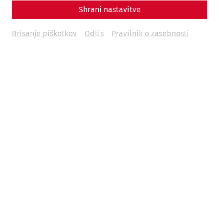
Shrani nastavitve
Brisanje piškotkov
Odtis
Pravilnik o zasebnosti
To mark World Toilet Day on November 19, it is worth
taking a look back at the development of sanitary facilities
- and in particular at Roman antiquity. While the hygienic
standards of the Romans are not comparable with today's
standards, achievements such as baths, water toilets and
sewage systems only reached a similar level again in
modern times.