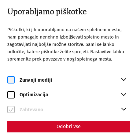
Odprto do 18:00
SL
Uporabljamo piškotke
Piškotki, ki jih uporabljamo na našem spletnem mestu,
nam pomagajo nenehno izboljševati spletno mesto in
zagotavljati najboljše možne storitve. Sami se lahko
odločite, katere piškotke želite sprejeti. Nastavitve lahko
Home
Groups
Highlights in the Roman Quater
spremenite prek povezave v nogi spletnega mesta.
Highlights in the Roman
Quater
Zunanji mediji
Optimizacija
You will get a compact overview of the history and life of
the Romans in Carnuntum. During the guided tour you will
visit the highlights of the reconstructed buildings in the
Zahtevano
Roman Quarter. The route takes you to the magnificent city
palace villa urbana and the impressive Roman thermal
Odobri vse
baths with continuously operated ancient underfloor
heating.