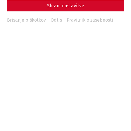
Shrani nastavitve
Duration:
1 h
Price per ticket:
€ 19
Brisanje piškotkov
Odtis
Pravilnik o zasebnosti
Minimum group size:
20 persons
To the booking form